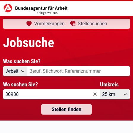
aktuelle Seite:
Startseite
Jobsuche
Vormerkungen
Stellensuchen
Jobsuche
Was suchen Sie?
Angebotsart
Was suchen Sie?
Arbeit
Wo suchen Sie?
Umkreis
25 km
Stellen finden