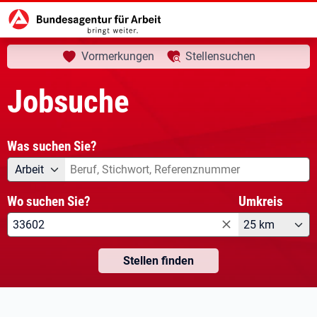
aktuelle Seite:
Startseite
Jobsuche
Vormerkungen
Stellensuchen
Jobsuche
Was suchen Sie?
Angebotsart
Was suchen Sie?
Arbeit
Wo suchen Sie?
Umkreis
25 km
Stellen finden