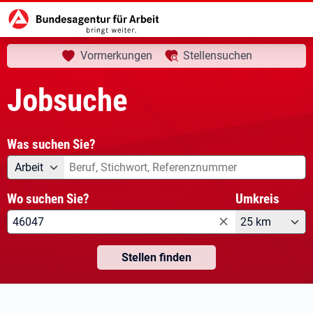
aktuelle Seite:
Startseite
Jobsuche
Vormerkungen
Stellensuchen
Jobsuche
Was suchen Sie?
Angebotsart
Was suchen Sie?
Arbeit
Wo suchen Sie?
Umkreis
25 km
Stellen finden