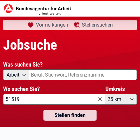
aktuelle Seite:
Startseite
Jobsuche
Vormerkungen
Stellensuchen
Jobsuche
Was suchen Sie?
Angebotsart
Was suchen Sie?
Arbeit
Wo suchen Sie?
Umkreis
25 km
Stellen finden