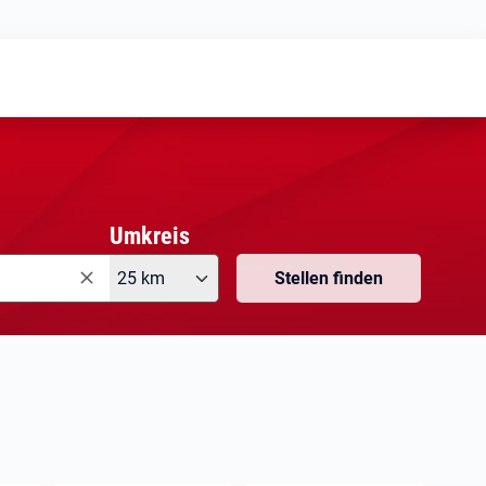
Meine
Vormerkungen
Meine
Stellensuchen
Umkreis
25 km
Stellen finden