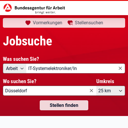
aktuelle Seite:
Startseite
Jobsuche
Vormerkungen
Stellensuchen
Jobsuche
Was suchen Sie?
Angebotsart
Was suchen Sie?
Arbeit
Wo suchen Sie?
Umkreis
25 km
Stellen finden