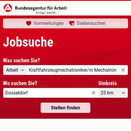
aktuelle Seite:
Startseite
Jobsuche
Vormerkungen
Stellensuchen
Jobsuche
Was suchen Sie?
Angebotsart
Was suchen Sie?
Arbeit
Wo suchen Sie?
Umkreis
25 km
Stellen finden