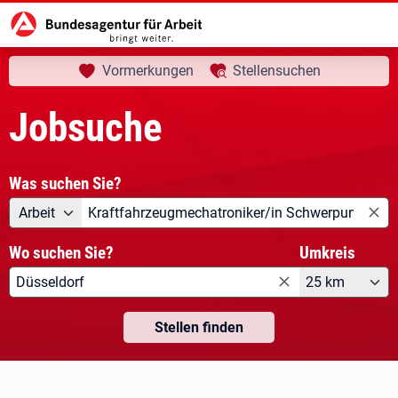
aktuelle Seite:
Startseite
Jobsuche
Vormerkungen
Stellensuchen
Jobsuche
Was suchen Sie?
Angebotsart
Was suchen Sie?
Arbeit
Wo suchen Sie?
Umkreis
25 km
Stellen finden