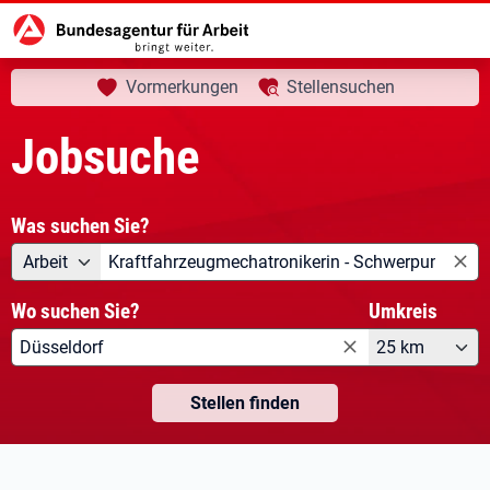
aktuelle Seite:
Startseite
Jobsuche
Vormerkungen
Stellensuchen
Jobsuche
Was suchen Sie?
Angebotsart
Was suchen Sie?
Arbeit
Wo suchen Sie?
Umkreis
25 km
Stellen finden