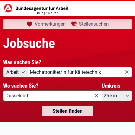
aktuelle Seite:
Startseite
Jobsuche
Vormerkungen
Stellensuchen
Jobsuche
Was suchen Sie?
Angebotsart
Was suchen Sie?
Arbeit
Wo suchen Sie?
Umkreis
25 km
Stellen finden