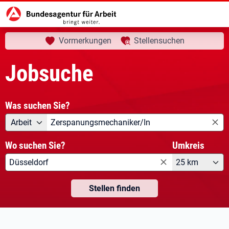
aktuelle Seite:
Startseite
Jobsuche
Vormerkungen
Stellensuchen
Jobsuche
Was suchen Sie?
Angebotsart
Was suchen Sie?
Arbeit
Wo suchen Sie?
Umkreis
25 km
Stellen finden