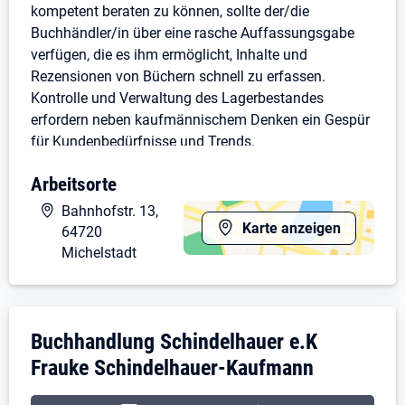
kompetent beraten zu können, sollte der/die
Buchhändler/in über eine rasche Auffassungsgabe
verfügen, die es ihm ermöglicht, Inhalte und
Rezensionen von Büchern schnell zu erfassen.
Kontrolle und Verwaltung des Lagerbestandes
erfordern neben kaufmännischem Denken ein Gespür
für Kundenbedürfnisse und Trends.
Die Berufsschule ist in Frankfurt und wird im
Arbeitsorte
Blockunterricht besucht (2x 9 Wochen).
Bahnhofstr. 13,
Karte anzeigen
64720
Voraussetzungen bei uns sind:
Michelstadt
allgemeine Hochschulreife (Abitur) oder sehr
guter Realschulabschluss
eine gute Allgemeinbildung
Unternehmensdarstellung: Buchhandlung S
Buchhandlung Schindelhauer e.K
eine rasche Auffassungsgabe
Freude am Lesen
Frauke Schindelhauer-Kaufmann
Freude im Umgang mit Menschen