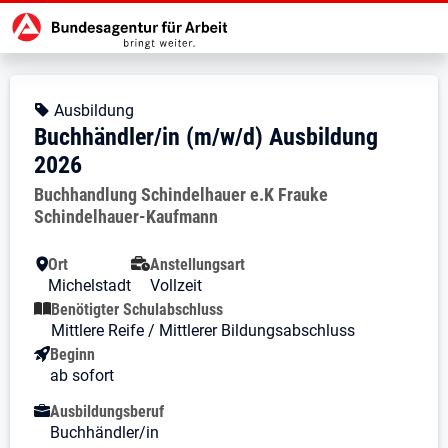
Zur Jobsuche Startseite
Stellendetails zu: Buchhändler/i
Buchhändler/in (m/w/d) Ausb
Buchhändler/in (m/w/d) Ausbildu
Kopfbereich
Angebotsart:
Ausbildung
Buchhändler/in (m/w/d) Ausbildung
2026
Arbeitgeber:
Buchhandlung Schindelhauer e.K Frauke
Schindelhauer-Kaufmann
Besondere Merkmale
Ort
Anstellungsart
Michelstadt
Vollzeit
Benötigter Schulabschluss
Mittlere Reife / Mittlerer Bildungsabschluss
Beginn
ab sofort
Ausbildungsberuf
Buchhändler/in