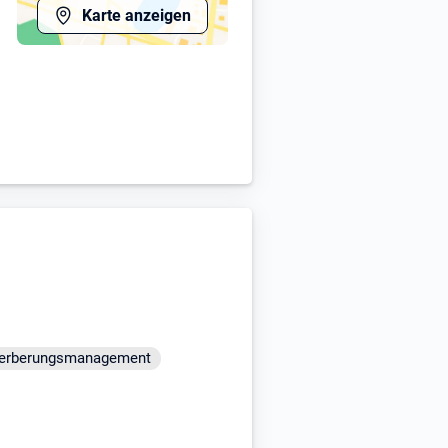
Karte anzeigen
äch zu vereinbaren, damit sparen
den. Es ist natürlich auch
uholen.
erberungsmanagement