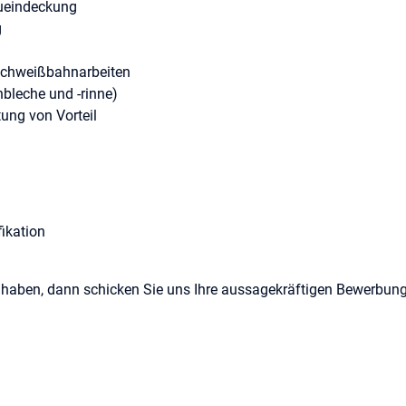
ueindeckung
g
schweißbahnarbeiten
hbleche und -rinne)
ung von Vorteil
fikation
kt haben, dann schicken Sie uns Ihre aussagekräftigen Bewerbun