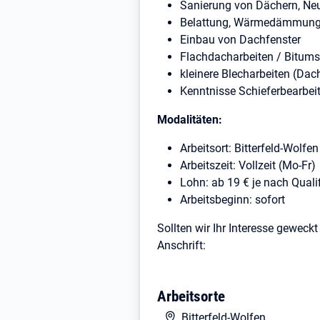
Sanierung von Dächern, Ne
Belattung, Wärmedämmun
Einbau von Dachfenster
Flachdacharbeiten / Bitum
kleinere Blecharbeiten (Dac
Kenntnisse Schieferbearbeit
Modalitäten:
Arbeitsort: Bitterfeld-Wolfen
Arbeitszeit: Vollzeit (Mo-Fr)
Lohn: ab 19 € je nach Quali
Arbeitsbeginn: sofort
Sollten wir Ihr Interesse gewec
Anschrift:
HPA Hortig
Hallesche Str. 28
Arbeitsorte
06749 Bitterfeld
Bitterfeld-Wolfen