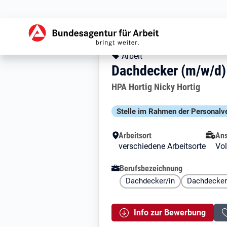
Zur Jobsuche Startseite
Stellendetails zu: 
Dachdecker (m/w/
Dachdecker (m/w/d)
Kopfbereich
Angebotsart:
Arbeit
Dachdecker (m/w/d) 
Arbeitgeber:
HPA Hortig Nicky Hortig
Besondere Merkmale
Stelle im Rahmen der Personal­v
Arbeitsort
Ans
verschiedene Arbeitsorte
Vol
Berufsbezeichnung
Dachdecker/in
Dachdecker
Info zur Bewerbung