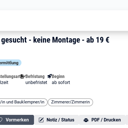
Dachdecker (m/w/d) gesucht - keine
d) gesucht - keine Montage -
 gesucht - keine Montage - ab 19 
gesucht - keine Montage - ab 19 €
ermittlung
tellungsart
Befristung
Beginn
lzeit
unbefristet
ab sofort
/in und Bauklempner/in
Zimmerer/Zimmerin
Vormerken
Notiz / Status
PDF / Drucken