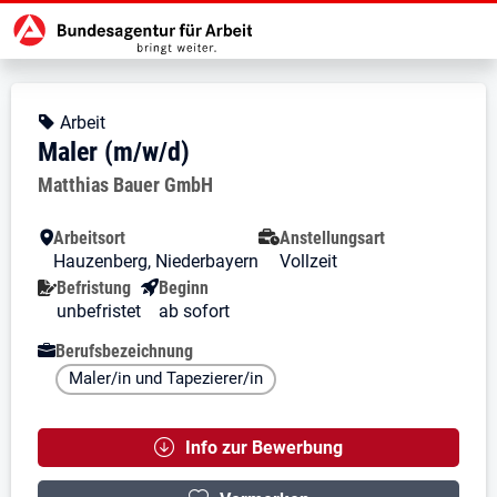
Zur Jobsuche Startseite
Stellendetails zu: Maler (m/w/d)
Maler (m/w/d)
Maler (m/w/d)
Kopfbereich
Angebotsart:
Arbeit
Maler (m/w/d)
Arbeitgeber:
Matthias Bauer GmbH
Besondere Merkmale
Arbeitsort
Anstellungsart
Hauzenberg, Niederbayern
Vollzeit
Befristung
Beginn
unbefristet
ab sofort
Berufsbezeichnung
Maler/in und Tapezierer/in
Info zur Bewerbung