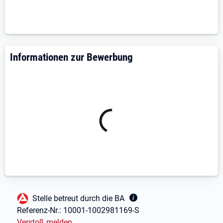
• Leistungsgerechte Vergütung
• Unbefristetes Arbeitsverhältnis
• Möglichkeiten zur Weiterbildung
Informationen zur Bewerbung
• Moderne Arbeitsgeräte und hochwertige Ausstattung
• Kurze Entscheidungswege und direkte
Ansprechpartner
Bewerbung mit Lebenslauf an:
bewerbung@mbbau.eu
– 08586-9640-0
Fußbereich
Stelle betreut durch die BA
Referenz-Nr.:
10001-1002981169-S
Verstoß melden