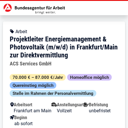
Zur Jobsuche Startseite
Stellendetails zu: Projektleiter 
Projektleiter Energiemanagem
Projektleiter Energiemanagement &
Kopfbereich
Angebotsart:
Arbeit
Projektleiter Energiemanagement &
Photovoltaik (m/w/d) in Frankfurt/Main
zur Direktvermittlung
Arbeitgeber:
ACS Services GmbH
Besondere Merkmale
70.000 € – 87.000 €/Jahr
Homeoffice möglich
Quereinstieg möglich
Stelle im Rahmen der Personal­vermittlung
Arbeitsort
Anstellungsart
Befristung
Frankfurt am Main
Vollzeit
unbefristet
Beginn
ab sofort