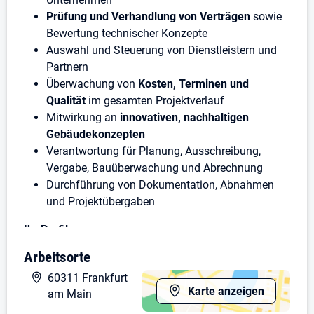
Prüfung und Verhandlung von Verträgen
sowie
Bewertung technischer Konzepte
Auswahl und Steuerung von Dienstleistern und
Partnern
Überwachung von
Kosten, Terminen und
Qualität
im gesamten Projektverlauf
Mitwirkung an
innovativen, nachhaltigen
Gebäudekonzepten
Verantwortung für Planung, Ausschreibung,
Vergabe, Bauüberwachung und Abrechnung
Durchführung von Dokumentation, Abnahmen
und Projektübergaben
Ihr Profil
Arbeitsorte
Studium im Bereich Versorgungstechnik / TGA
oder vergleichbare Ausbildung
60311 Frankfurt
Mehrjährige Erfahrung in
Bau- oder
Karte anzeigen
am Main
Energieprojekten
, idealerweise Großprojekte