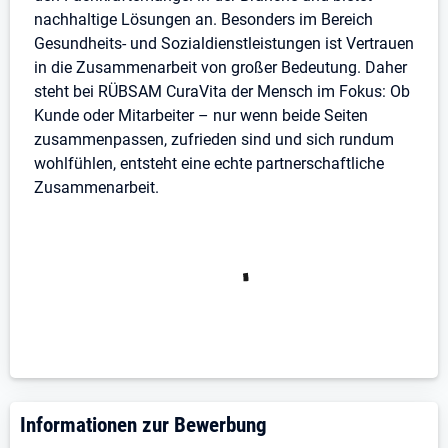
Du bringst ein hohes Maß an
nachhaltige Lösungen an. Besonders im Bereich
Verantwortungsbewusstsein mit
Gesundheits- und Sozialdienstleistungen ist Vertrauen
Dein Einfühlungsvermögen und deine
in die Zusammenarbeit von großer Bedeutung. Daher
Leidenschaft zeichnet Dich aus
steht bei RÜBSAM CuraVita der Mensch im Fokus: Ob
Patientenorientierung und Flexibilität
Kunde oder Mitarbeiter – nur wenn beide Seiten
Auto und Führerschein sind von Vorteil
zusammenpassen, zufrieden sind und sich rundum
wohlfühlen, entsteht eine echte partnerschaftliche
Seit über 30 Jahren verbinden wir erfolgreich Mensch
Zusammenarbeit.
und Arbeit. Unser Fokus ist gegenseitiger Respekt und
Wertschätzung sowie Spaß am Arbeitsplatz. Bei uns
steht der Mensch im Mittelpunkt, mit dem Entfalten
seiner eigenen Persönlichkeit.
Deine Zufriedenheit ist unser Ziel!
________________________________________
Na, haben wir dich neugierig gemacht? Dann bewirb
dich jetzt. Wir wollen dich kennenlernen!
Informationen zur Bewerbung