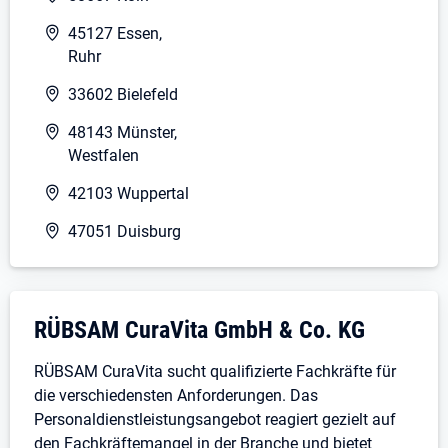
Vitalzeichen, Blutzuckermessungen)
45127 Essen,
Gewissenhafte Dokumentation der
Ruhr
Pflegetätigkeit
Assistenz bei diagnostischen und
33602 Bielefeld
therapeutischen Maßnahmen (Visitebegleitung)
48143 Münster,
Bedienen und Überwachen medizinischer
Westfalen
Apparate
Übernahme aller Fachkraftaufgaben
42103 Wuppertal
Das wünschen wir uns von Dir:
47051 Duisburg
Du hast eine Ausbildung zum Gesundheits- und
Krankenpfleger (m/w/d) mind. 3 Jahre absolviert
Alternativ eine Ausbildung zum Altenpfleger
Unternehmensdarstellung: RÜBSAM CuraV
RÜBSAM CuraVita GmbH & Co. KG
(m/w/d) mind. 3 Jahre
Teamfähigkeit, hohe Sozialkompetenz und
RÜBSAM CuraVita sucht qualifizierte Fachkräfte für
Engagement
die verschiedensten Anforderungen. Das
Interesse an Weiterentwicklung und Spaß an
Personaldienstleistungsangebot reagiert gezielt auf
Ihrem Beruf
den Fachkräftemangel in der Branche und bietet