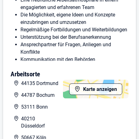
engagierten und erfahrenen Team
Die Möglichkeit, eigene Ideen und Konzepte
einzubringen und umzusetzen
Regelmäßige Fortbildungen und Weiterbildungen
Unterstützung bei der Berufsanerkennung
Ansprechpartner für Fragen, Anliegen und
Konflikte
Kommunikation mit den Behörden
Dein Aufgabengebiet:
Arbeitsorte
44135 Dortmund
Durchführung der Grund- und Behandlungspflege
Karte anzeigen
Du unterstützt die Patienten bei der Grund- und
44787 Bochum
Behandlungspflege z.B. waschen, betten und
Verbände wechseln
53111 Bonn
Organisation der alltäglichen Abläufe und
40210
fachkompetente Dokumentation
Düsseldorf
Übernahme der Wundversorgung
Patientenüberwachung (Überprüfen der
50667 Köln