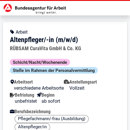
Zur Jobsuche Startseite
Stellendetails zu: Altenpfleger/-i
Altenpfleger/-in (m/w/d)
Altenpfleger/-in (m/w/d)
Kopfbereich
Angebotsart:
Arbeit
Altenpfleger/-in (m/w/d)
Arbeitgeber:
RÜBSAM CuraVita GmbH & Co. KG
Besondere Merkmale
Schicht/Nacht/Wochenende
Stelle im Rahmen der Personal­vermittlung
Arbeitsort
Anstellungsart
verschiedene Arbeitsorte
Vollzeit
Befristung
Beginn
unbefristet
ab sofort
Berufsbezeichnung
Pflegefachmann/-frau (Ausbildung)
Altenpfleger/in