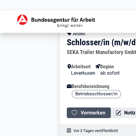
Zur Jobsuche Startseite
Stellendetails zu: 
Schlosser/in (m/
Schlosser/in (m/w/
Kopfbereich
Angebotsart:
Arbeit
Schlosser/in (m/w/d
Arbeitgeber:
SEKA Trailer Manufactory Gmb
Besondere Merkmale
Arbeitsort
Beginn
Leverkusen
ab sofort
Berufsbezeichnung
Betriebsschlosser/in
Vormerken
Notiz
Veröffentlichungsdatum:
Vor 3 Tagen veröffentlicht