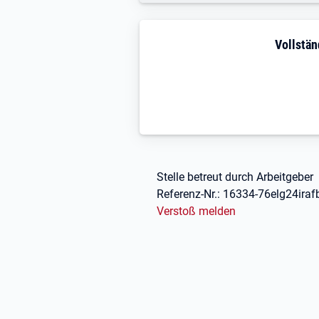
Stellenbeschreibung
Vollstän
Fußbereich
Stelle betreut durch Arbeitgeber
Referenz-Nr.:
16334-76elg24ira
Verstoß melden