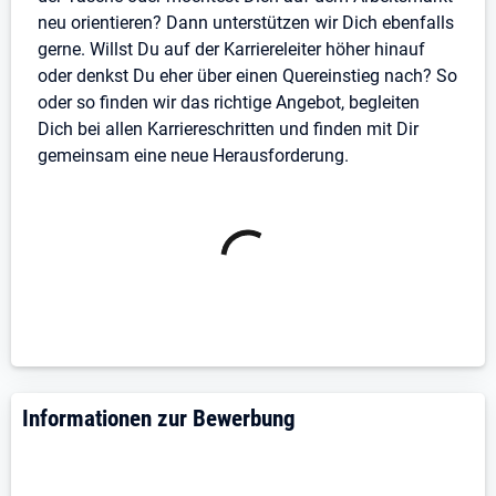
Kenntnisse verschiedener Testmethoden sowie
neu orientieren? Dann unterstützen wir Dich ebenfalls
Erfahrung im Umgang mit Testwerkzeugen und
gerne. Willst Du auf der Karriereleiter höher hinauf
Testautomatisierung
oder denkst Du eher über einen Quereinstieg nach? So
Zertifizierung als ISTQB Certified Tester
oder so finden wir das richtige Angebot, begleiten
Foundation Level oder höher
Dich bei allen Karriereschritten und finden mit Dir
Gute Kenntnisse im Bereich Netzwerke, Protokolle
gemeinsam eine neue Herausforderung.
und Bussysteme, beispielsweise TCP/IP, UDP,
MVB oder PN
Programmierkenntnisse in Python und C++
Idealerweise Erfahrung mit
Softwareentwicklungsprozessen nach DIN EN
50128 oder DIN EN 50657
Kenntnisse im Umgang mit SIBAS sind von
Vorteil
Sehr gute Deutsch- und Englischkenntnisse in
Informationen zur Bewerbung
Wort und Schrift
Teamfähigkeit, strukturierte Arbeitsweise und
ausgeprägte Kommunikationsstärke