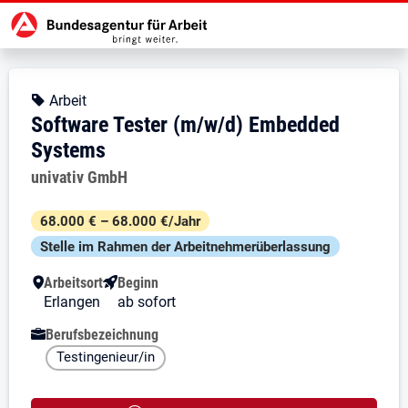
Zur Jobsuche Startseite
Stellendetails zu: Software Test
Software Tester (m/w/d) Em
Software Tester (m/w/d) Embedd
Kopfbereich
Angebotsart:
Arbeit
Software Tester (m/w/d) Embedded
Systems
Arbeitgeber:
univativ GmbH
Besondere Merkmale
68.000 € – 68.000 €/Jahr
Stelle im Rahmen der Arbeit­nehmer­über­lassung
Arbeitsort
Beginn
Erlangen
ab sofort
Berufsbezeichnung
Testingenieur/in