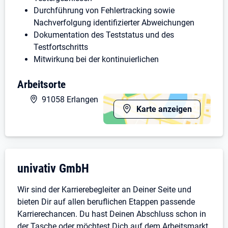
Durchführung von Fehlertracking sowie
Nachverfolgung identifizierter Abweichungen
Dokumentation des Teststatus und des
Testfortschritts
Mitwirkung bei der kontinuierlichen
Weiterentwicklung und Optimierung bestehender
Arbeitsorte
Testprozesse
Enge Zusammenarbeit mit Entwicklungs- und
91058 Erlangen
Projektteams zur Sicherstellung einer hohen
Karte anzeigen
Softwarequalität
Das bringst Du mit
Abgeschlossene Techniker-Ausbildung oder
Unternehmensdarstellung: univativ GmbH
univativ GmbH
abgeschlossenes Studium, idealerweise im
Bereich Informatik, Elektrotechnik oder einer
Wir sind der Karrierebegleiter an Deiner Seite und
vergleichbaren Fachrichtung
bieten Dir auf allen beruflichen Etappen passende
Erfahrung im Bereich Embedded Systems und
Karrierechancen. Du hast Deinen Abschluss schon in
hardwarenaher Softwareentwicklung
der Tasche oder möchtest Dich auf dem Arbeitsmarkt