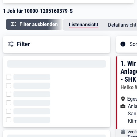
1 Job für 10000-1205160379-S
Filter ausblenden
Listenansicht
Detailansicht
Filter
Sor
Ergeb
1. E
1.
Wir
Anlag
- SHK
Arbeitg
Heiko 
Arbe
Eges
Ausbild
Anl
Sani
Kli
Veröf
Vor 3
Tage