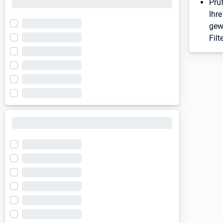
Prü
Ihre
gew
Filt