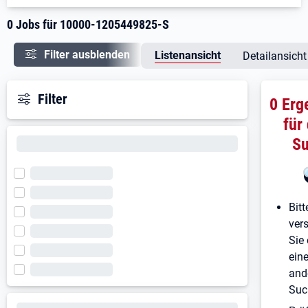
0 Jobs für 10000-1205449825-S
Filter ausblenden
Listenansicht
Detailansicht
Filter
0 Erg
für
S
Bitt
ver
Sie 
ein
and
Suc