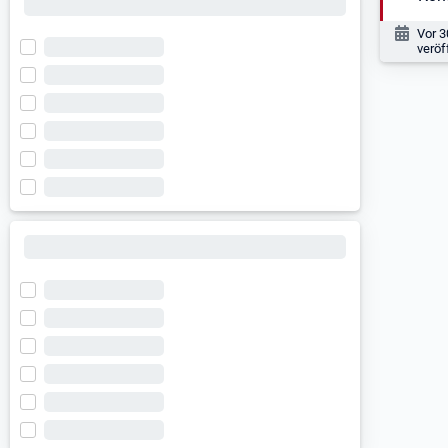
Veröf
Vor 
veröf