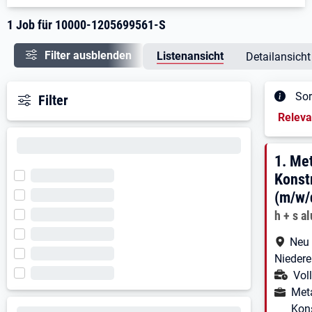
1 Job für 10000-1205699561-S
Filter ausblenden
Listenansicht
Detailansicht
Sor
Filter
Sortieru
Relev
Ergeb
1. E
1.
Met
Konst
(m/w/
Arbeitg
h + s 
Arbe
Neu 
Niedere
Ans
Voll
Ausbild
Meta
Kon