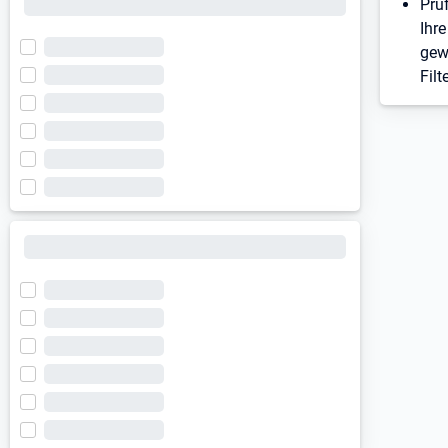
Prü
Ihre
gew
Filt