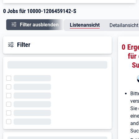
0 Jobs für 10000-1206459142-S
Filter ausblenden
Listenansicht
Detailansicht
Filter
0 Erg
für
S
Bitt
ver
Sie 
ein
and
Suc