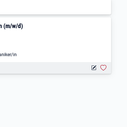
ruktionsmechaniker/in (m/w/d)
n (m/w/d)
niker/in