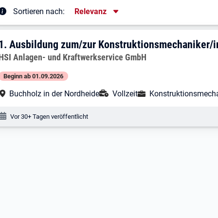
Sortierung
Sortieren nach:
Relevanz
rgebnisliste
1. Ergebnis: Ausbildung zum/zur Konst
1.
Ausbildung zum/zur Konstruktionsmechaniker/i
Arbeitgeber:
HSI Anlagen- und Kraftwerkservice GmbH
Beginn ab 01.09.2026
Arbeitsort:
Anstellungsart:
Ausbildungsberuf:
Buchholz in der Nordheide
Vollzeit
Konstruktionsmecha
Veröffentlichungsdatum:
Vor 30+ Tagen veröffentlicht
Nach oben
Filter öffnen