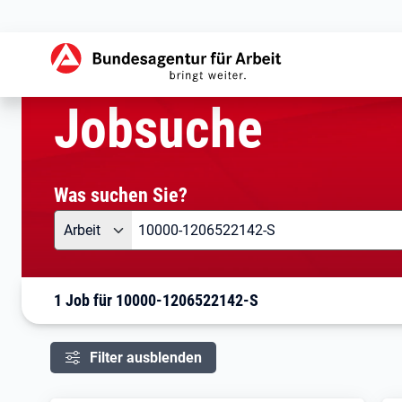
aktuelle Seite:
Startseite
Jobsuche
Ihre Suche
Jobsuche
Was suchen Sie?
Angebotsart
Was suchen Sie?
Arbeit
1 Job für 10000-1206522142-S
Filter ausblenden