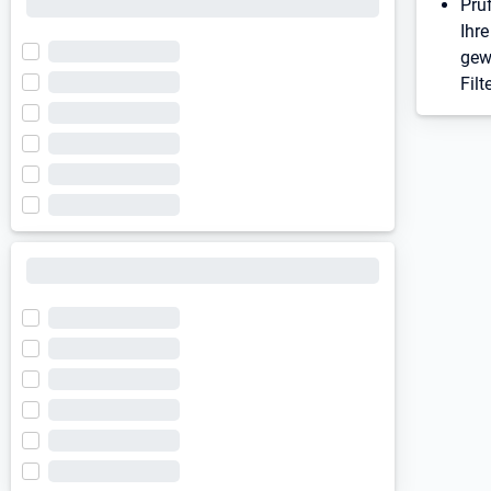
Prü
Ihre
gew
Filt