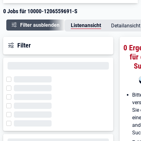
0 Jobs für 10000-1206559691-S
Filter ausblenden
Listenansicht
Detailansicht
Filter
0 Erg
für
S
Bitt
ver
Sie 
ein
and
Suc