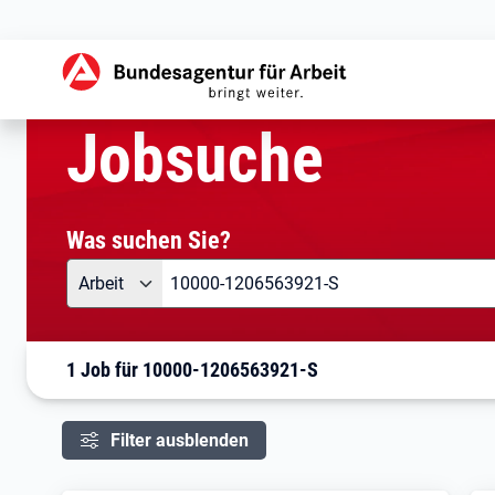
aktuelle Seite:
Startseite
Jobsuche
Ihre Suche
Jobsuche
Was suchen Sie?
Angebotsart
Was suchen Sie?
Arbeit
1 Job für 10000-1206563921-S
Filter ausblenden