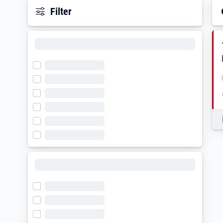
Filter
E