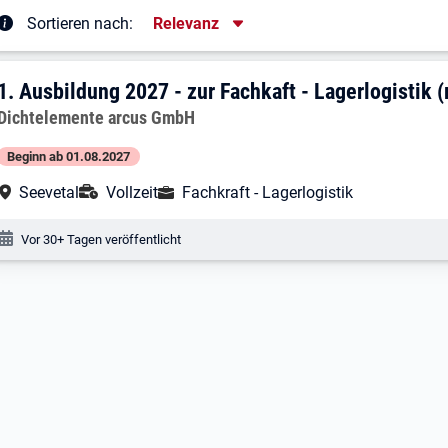
Sortierung
Sortieren nach:
Relevanz
rgebnisliste
1. Ergebnis: Ausbildung 2027 - zur Fachk
1.
Ausbildung 2027 - zur Fachkaft - Lagerlogistik (
Arbeitgeber:
Dichtelemente arcus GmbH
Beginn ab 01.08.2027
Arbeitsort:
Anstellungsart:
Ausbildungsberuf:
Seevetal
Vollzeit
Fachkraft - Lagerlogistik
Veröffentlichungsdatum:
Vor 30+ Tagen veröffentlicht
Nach oben
Filter öffnen