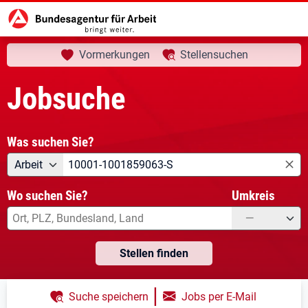
aktuelle Seite:
Startseite
Jobsuche
Ihre Suche
Vormerkungen
Stellensuchen
Jobsuche
Was suchen Sie?
Angebotsart
Was suchen Sie?
Arbeit
Wo suchen Sie?
Umkreis
—
Stellen finden
|
Suche speichern
Jobs per E-Mail