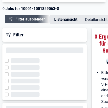
0 Jobs für 10001-1001859063-S
Filter ausblenden
Listenansicht
Detailansicht
Filter
0 Erg
für
S
Bitt
ver
Sie 
ein
and
Suc