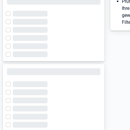
Prü
Ihre
gew
Filt