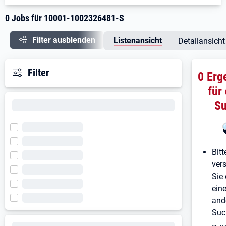
0 Jobs für 10001-1002326481-S
Filter ausblenden
Listenansicht
Detailansicht
Filter
0 Erg
für
S
Bitt
ver
Sie 
ein
and
Suc