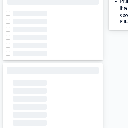
Prü
Ihre
gew
Filt