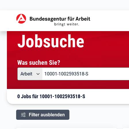
aktuelle Seite:
Startseite
Jobsuche
Ihre Suche
Jobsuche
Was suchen Sie?
Angebotsart
Was suchen Sie?
Arbeit
0 Jobs für 10001-1002593518-S
Filter ausblenden