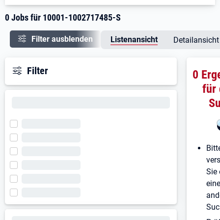
0 Jobs für 10001-1002717485-S
Filter ausblenden
Listenansicht
Detailansicht
Filter
0 Erg
für
S
Bitt
ver
Sie 
ein
and
Suc