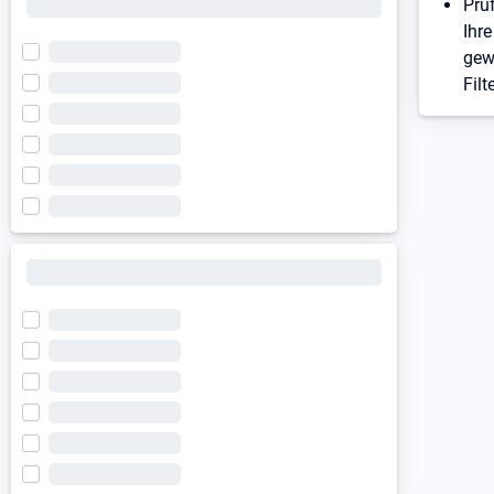
Prü
Ihre
gew
Filt