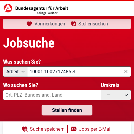
aktuelle Seite:
Startseite
Jobsuche
Ihre Suche
Vormerkungen
Stellensuchen
Jobsuche
Was suchen Sie?
Angebotsart
Was suchen Sie?
Arbeit
Wo suchen Sie?
Umkreis
—
Stellen finden
|
Suche speichern
Jobs per E-Mail