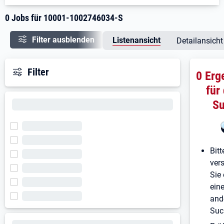
0 Jobs für 10001-1002746034-S
Filter ausblenden
Listenansicht
Detailansicht
Filter
0 Erg
für
S
Bitt
ver
Sie 
ein
and
Suc