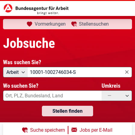
aktuelle Seite:
Startseite
Jobsuche
Ihre Suche
Vormerkungen
Stellensuchen
Jobsuche
Was suchen Sie?
Angebotsart
Was suchen Sie?
Arbeit
Wo suchen Sie?
Umkreis
—
Stellen finden
|
Suche speichern
Jobs per E-Mail