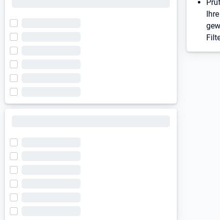
Prü
Ihre
gew
Filt