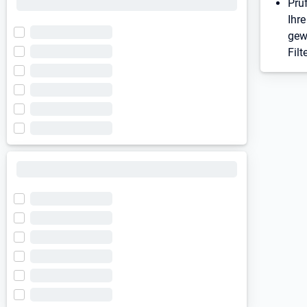
Prü
Ihre
gew
Filt