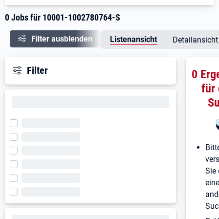
0 Jobs für 10001-1002780764-S
Filter ausblenden
Listenansicht
Detailansicht
Filter
0 Erg
für
S
Bitt
ver
Sie 
ein
and
Suc