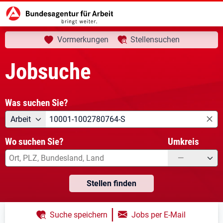
aktuelle Seite:
Startseite
Jobsuche
Ihre Suche
Vormerkungen
Stellensuchen
Jobsuche
Was suchen Sie?
Angebotsart
Was suchen Sie?
Arbeit
Wo suchen Sie?
Umkreis
—
Stellen finden
|
Suche speichern
Jobs per E-Mail