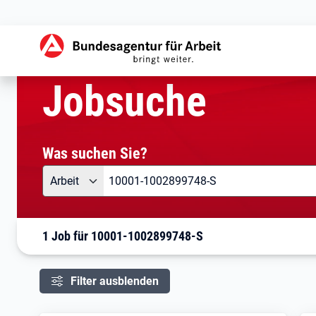
aktuelle Seite:
Startseite
Jobsuche
Ihre Suche
Jobsuche
Was suchen Sie?
Angebotsart
Was suchen Sie?
Arbeit
1 Job für 10001-1002899748-S
Filter ausblenden