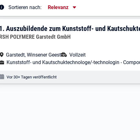
Sortierung
Sortieren nach:
Relevanz
rgebnisliste
1. Ergebnis: Auszubildende zum Kunsts
1.
Auszubildende zum Kunststoff- und Kautschukt
Arbeitgeber:
RSH POLYMERE Garstedt GmbH
Arbeitsort:
Anstellungsart:
Garstedt, Winsener Geest
Vollzeit
Ausbildungsberuf:
Kunststoff- und Kautschuktechnologe/-technologin - Compo
Veröffentlichungsdatum:
Vor 30+ Tagen veröffentlicht
Nach oben
Filter öffnen