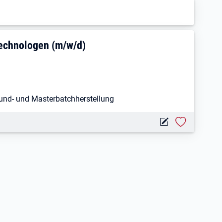
toff- und Kautschuktechnologen (m/w/d
echnologen (m/w/d)
und- und Masterbatchherstellung