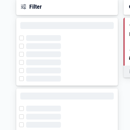
Filter
E