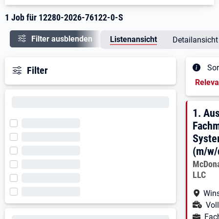
1 Job für 12280-2026-76122-0-S
Filter ausblenden
Listenansicht
Detailansicht
Sor
Filter
Sortieru
Relev
Ergeb
1. E
1.
Aus
Fachm
Syste
(m/w/
Arbeitg
McDona
LLC
Arbe
Wins
Ans
Voll
Ausbild
Fac