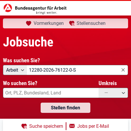
aktuelle Seite:
Startseite
Jobsuche
Ihre Suche
Vormerkungen
Stellensuchen
Jobsuche
Was suchen Sie?
Angebotsart
Was suchen Sie?
Arbeit
Wo suchen Sie?
Umkreis
—
Stellen finden
|
Suche speichern
Jobs per E-Mail