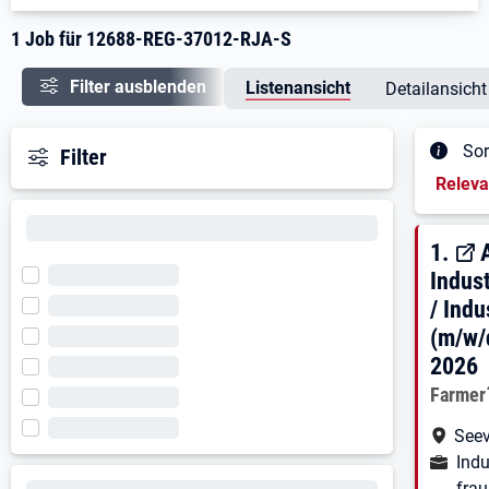
1 Job für 12688-REG-37012-RJA-S
Filter ausblenden
Listenansicht
Detailansicht
Sor
Filter
Sortieru
Relev
Ergeb
1. E
1.
Indus
/ Indu
(m/w/d
2026
Arbeitg
Farmer
Arbe
Seev
Ausbild
Ind
frau