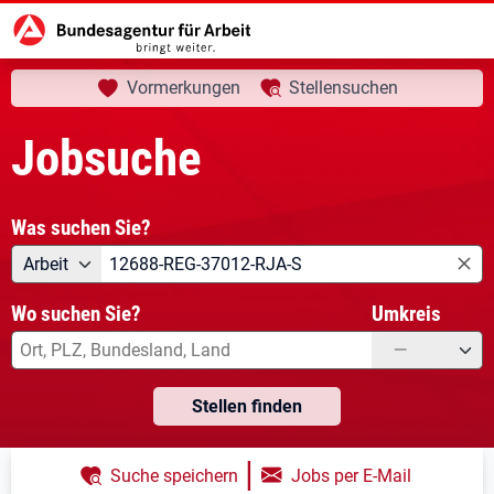
aktuelle Seite:
Startseite
Jobsuche
Ihre Suche
Vormerkungen
Stellensuchen
Jobsuche
Was suchen Sie?
Angebotsart
Was suchen Sie?
Arbeit
Wo suchen Sie?
Umkreis
—
Stellen finden
|
Suche speichern
Jobs per E-Mail