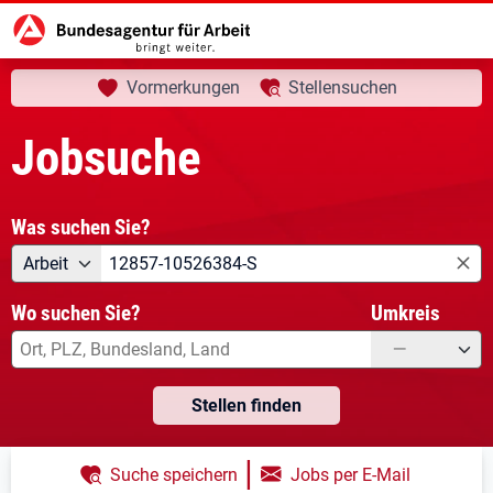
aktuelle Seite:
Startseite
Jobsuche
Ihre Suche
Vormerkungen
Stellensuchen
Jobsuche
Was suchen Sie?
Angebotsart
Was suchen Sie?
Arbeit
Wo suchen Sie?
Umkreis
—
Stellen finden
|
Suche speichern
Jobs per E-Mail