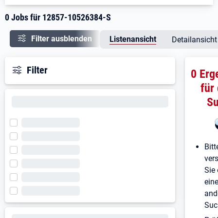
0 Jobs für 12857-10526384-S
Filter ausblenden
Listenansicht
Detailansicht
Filter
0 Erg
für
S
Bitt
ver
Sie 
ein
and
Suc