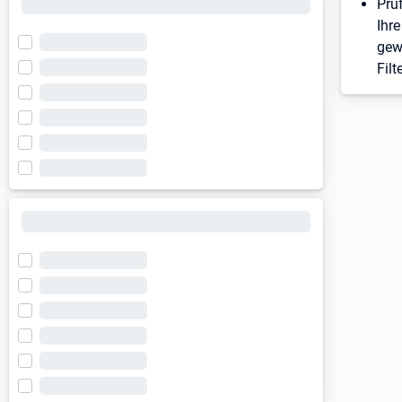
Prü
Ihre
gew
Filt