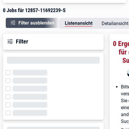
0 Jobs für 12857-11692239-S
Filter ausblenden
Listenansicht
Detailansicht
Filter
0 Erg
für
S
Bitt
ver
Sie 
ein
and
Suc