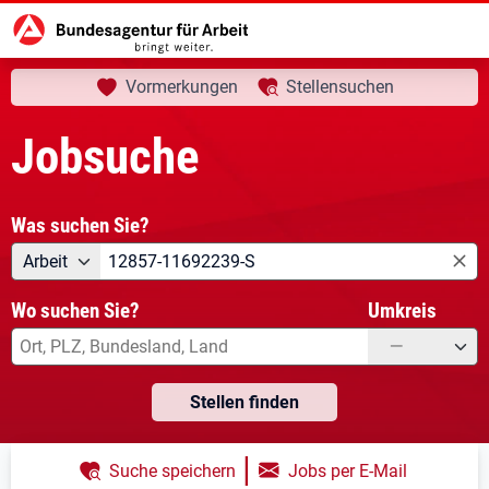
aktuelle Seite:
Startseite
Jobsuche
Ihre Suche
Vormerkungen
Stellensuchen
Jobsuche
Was suchen Sie?
Angebotsart
Was suchen Sie?
Arbeit
Wo suchen Sie?
Umkreis
—
Stellen finden
|
Suche speichern
Jobs per E-Mail