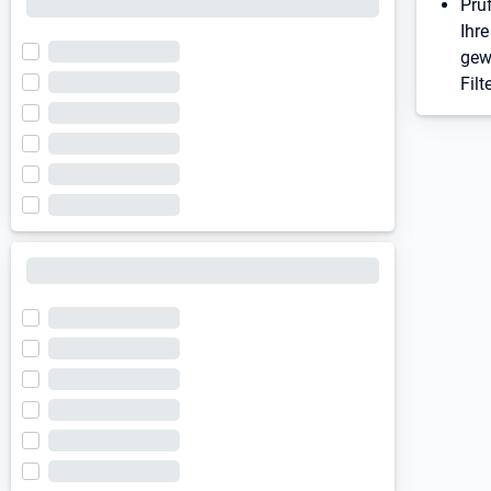
Prü
Ihre
gew
Filt