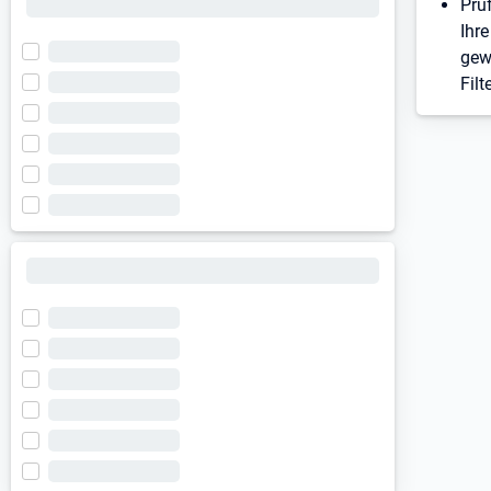
Prü
Ihre
gew
Filt