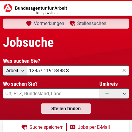
aktuelle Seite:
Startseite
Jobsuche
Ihre Suche
Vormerkungen
Stellensuchen
Jobsuche
Was suchen Sie?
Angebotsart
Was suchen Sie?
Arbeit
Wo suchen Sie?
Umkreis
—
Stellen finden
|
Suche speichern
Jobs per E-Mail