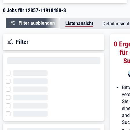
0 Jobs für 12857-11918488-S
Filter ausblenden
Listenansicht
Detailansicht
Filter
0 Erg
für
S
Bitt
ver
Sie 
ein
and
Suc