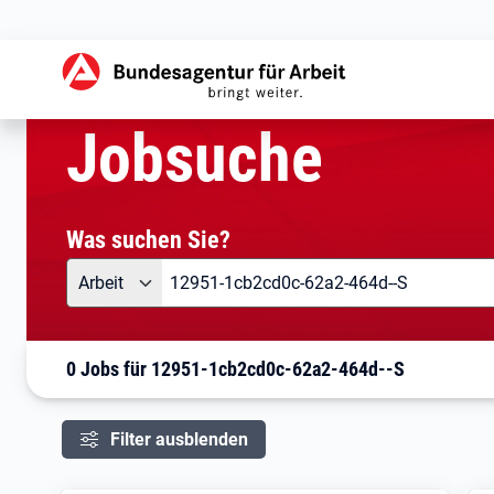
aktuelle Seite:
Startseite
Jobsuche
Ihre Suche
Jobsuche
Was suchen Sie?
Angebotsart
Was suchen Sie?
Arbeit
0 Jobs für 12951-1cb2cd0c-62a2-464d--S
Filter ausblenden