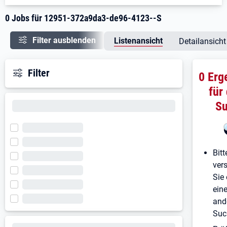
0 Jobs für 12951-372a9da3-de96-4123--S
Filter ausblenden
Listenansicht
Detailansicht
Filter
0 Erg
für
S
Bitt
ver
Sie 
ein
and
Suc