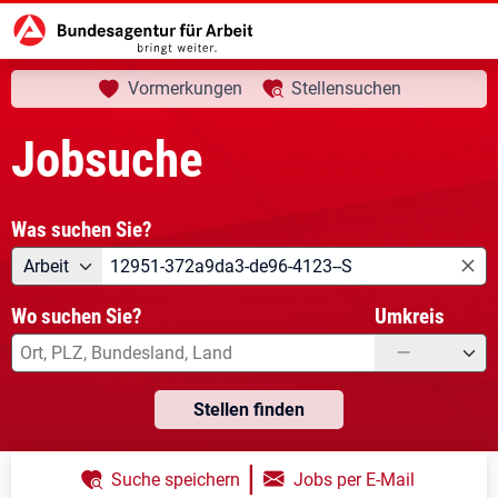
aktuelle Seite:
Startseite
Jobsuche
Ihre Suche
Vormerkungen
Stellensuchen
Jobsuche
Was suchen Sie?
Angebotsart
Was suchen Sie?
Arbeit
Wo suchen Sie?
Umkreis
—
Stellen finden
|
Suche speichern
Jobs per E-Mail