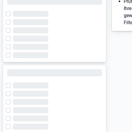
Prü
Ihre
gew
Filt