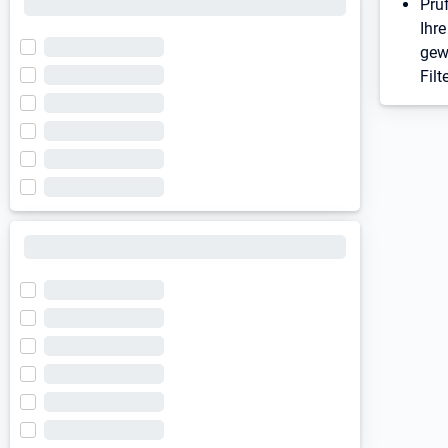
Prü
Ihre
gew
Filt