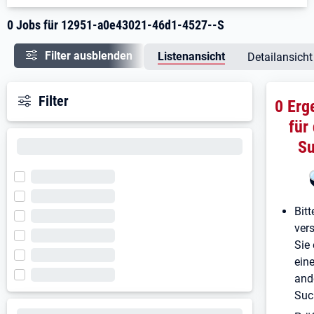
0 Jobs für 12951-a0e43021-46d1-4527--S
Filter ausblenden
Listenansicht
Detailansicht
Filter
0 Erg
für
S
Bitt
ver
Sie 
ein
and
Suc