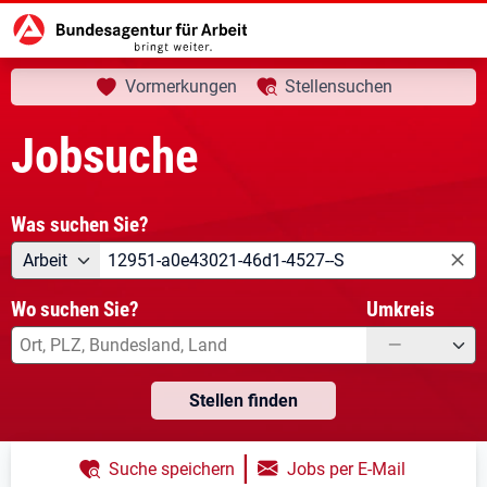
aktuelle Seite:
Startseite
Jobsuche
Ihre Suche
Vormerkungen
Stellensuchen
Jobsuche
Was suchen Sie?
Angebotsart
Was suchen Sie?
Arbeit
Wo suchen Sie?
Umkreis
—
Stellen finden
|
Suche speichern
Jobs per E-Mail