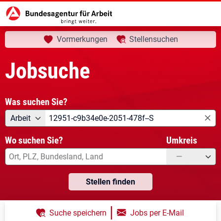
aktuelle Seite:
Startseite
Jobsuche
Ihre Suche
Vormerkungen
Stellensuchen
Jobsuche
Was suchen Sie?
Angebotsart
Was suchen Sie?
Arbeit
Wo suchen Sie?
Umkreis
—
Stellen finden
|
Suche speichern
Jobs per E-Mail