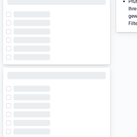
Prü
Ihre
gew
Filt