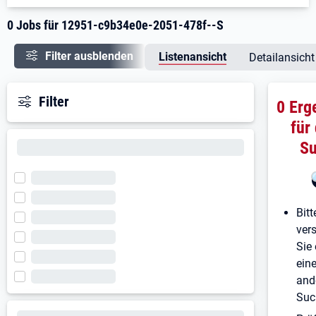
0 Jobs für 12951-c9b34e0e-2051-478f--S
Filter ausblenden
Listenansicht
Detailansicht
Filter
0 Erg
für
S
Bitt
ver
Sie 
ein
and
Suc