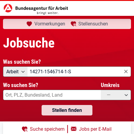
aktuelle Seite:
Startseite
Jobsuche
Ihre Suche
Vormerkungen
Stellensuchen
Jobsuche
Was suchen Sie?
Angebotsart
Was suchen Sie?
Arbeit
Wo suchen Sie?
Umkreis
—
Stellen finden
|
Suche speichern
Jobs per E-Mail