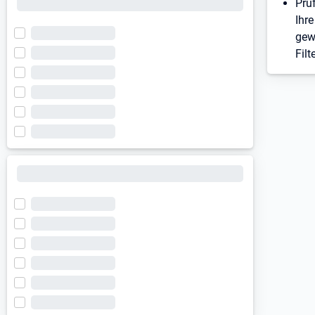
Prü
Ihre
gew
Filt