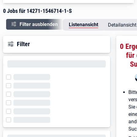
0 Jobs für 14271-1546714-1-S
Filter ausblenden
Listenansicht
Detailansicht
Filter
0 Erg
für
S
Bitt
ver
Sie 
ein
and
Suc