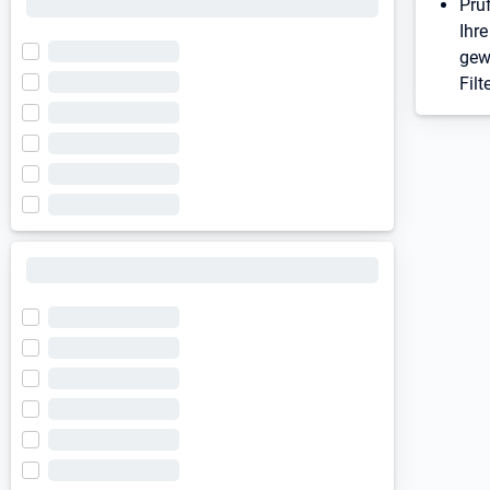
Prü
Ihre
gew
Filt