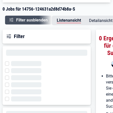
0 Jobs für 14756-124631a2d8d74b8a-S
Filter ausblenden
Listenansicht
Detailansicht
Filter
0 Erg
für
S
Bitt
ver
Sie 
ein
and
Suc