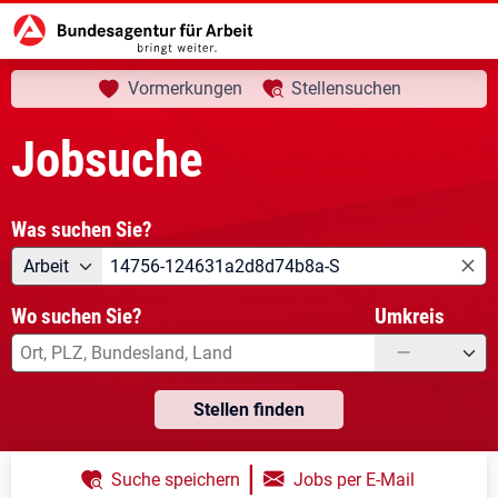
aktuelle Seite:
Startseite
Jobsuche
Ihre Suche
Vormerkungen
Stellensuchen
Jobsuche
Was suchen Sie?
Angebotsart
Was suchen Sie?
Arbeit
Wo suchen Sie?
Umkreis
—
Stellen finden
|
Suche speichern
Jobs per E-Mail