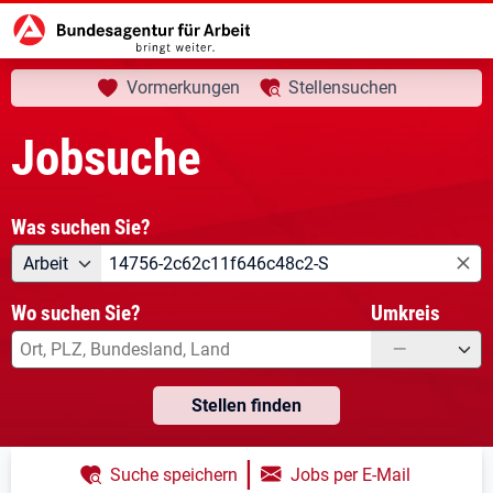
aktuelle Seite:
Startseite
Jobsuche
Ihre Suche
Vormerkungen
Stellensuchen
Jobsuche
Was suchen Sie?
Angebotsart
Was suchen Sie?
Arbeit
Wo suchen Sie?
Umkreis
—
Stellen finden
|
Suche speichern
Jobs per E-Mail