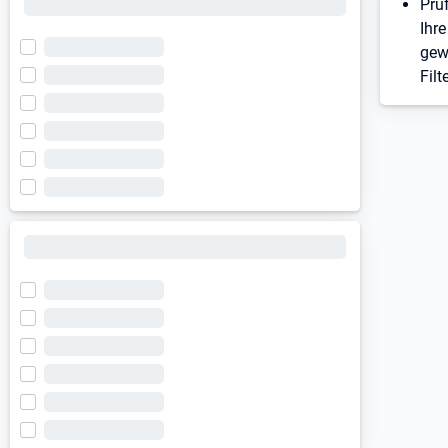
Prü
Ihre
gew
Filt