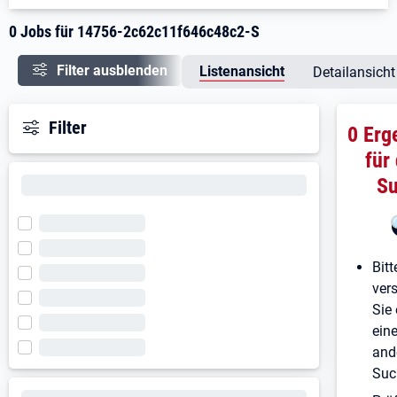
0 Jobs für 14756-2c62c11f646c48c2-S
Filter ausblenden
Listenansicht
Detailansicht
Filter
0 Erg
für
S
Bitt
ver
Sie 
ein
and
Suc