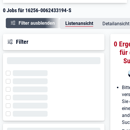
0 Jobs für 16256-0062433194-S
Filter ausblenden
Listenansicht
Detailansicht
Filter
0 Erg
für
S
Bitt
ver
Sie 
ein
and
Suc