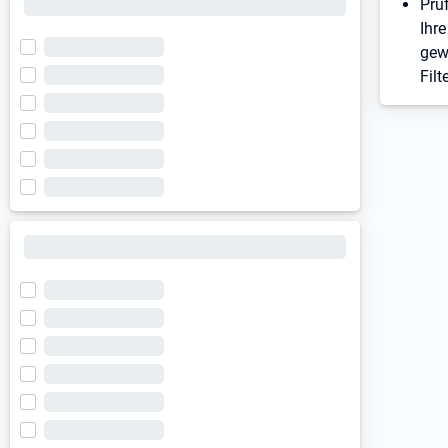
Prü
Ihre
gew
Filt