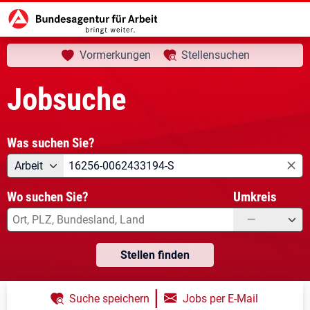
aktuelle Seite:
Startseite
Jobsuche
Ihre Suche
Vormerkungen
Stellensuchen
Jobsuche
Was suchen Sie?
Angebotsart
Was suchen Sie?
Arbeit
Wo suchen Sie?
Umkreis
—
Stellen finden
|
Suche speichern
Jobs per E-Mail