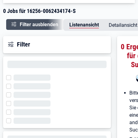
0 Jobs für 16256-0062434174-S
Filter ausblenden
Listenansicht
Detailansicht
Filter
0 Erg
für
S
Bitt
ver
Sie 
ein
and
Suc