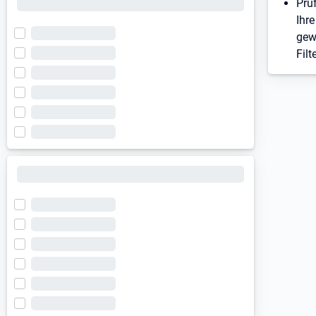
Prü
Ihre
gew
Filt