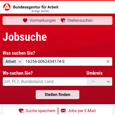
aktuelle Seite:
Startseite
Jobsuche
Ihre Suche
Vormerkungen
Stellensuchen
Jobsuche
Was suchen Sie?
Angebotsart
Was suchen Sie?
Arbeit
Wo suchen Sie?
Umkreis
—
Stellen finden
|
Suche speichern
Jobs per E-Mail