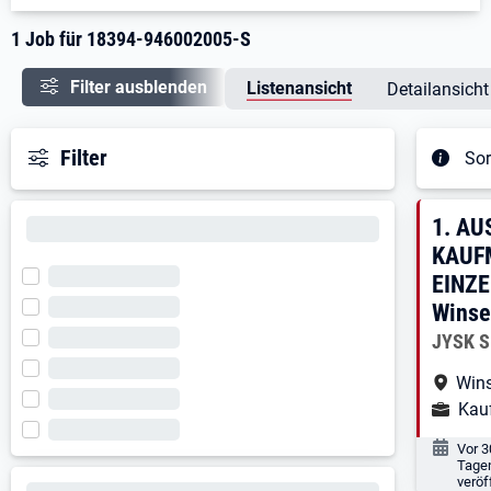
1 Job für 18394-946002005-S
Filter ausblenden
Listenansicht
Detailansicht
Filter
Sor
Ergeb
1. E
1.
AU
KAUF
EINZE
Wins
Arbeitg
JYSK S
Arbe
Wins
Ausbild
Kau
Veröf
Vor 3
Tage
veröf