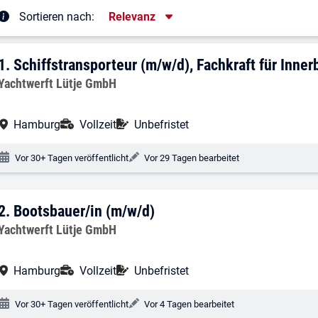
Sortierung
Sortieren nach:
Relevanz
rgebnisliste
1. Ergebnis: Schiffstransporteur (m/w/d)
1.
Schiffstransporteur (m/w/d), Fachkraft für Inner
Arbeitgeber:
Yachtwerft Lütje GmbH
Arbeitsort:
Anstellungsart:
Befristung:
Hamburg
Vollzeit
Unbefristet
Veröffentlichungsdatum:
Änderungsdatum:
Vor 30+ Tagen veröffentlicht
Vor 29 Tagen bearbeitet
2. Ergebnis: Bootsbauer/in (m/w/d)
2.
Bootsbauer/in (m/w/d)
Arbeitgeber:
Yachtwerft Lütje GmbH
Arbeitsort:
Anstellungsart:
Befristung:
Hamburg
Vollzeit
Unbefristet
Veröffentlichungsdatum:
Änderungsdatum:
Vor 30+ Tagen veröffentlicht
Vor 4 Tagen bearbeitet