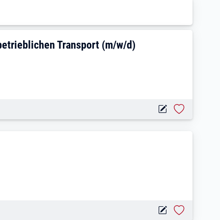
, Fachkraft für Innerbetrieblichen Trans
betrieblichen Transport (m/w/d)