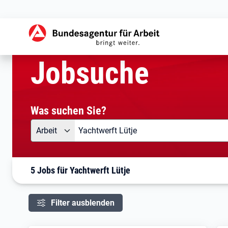
aktuelle Seite:
Startseite
Jobsuche
Ihre Suche
Jobsuche
Was suchen Sie?
Angebotsart
Was suchen Sie?
Arbeit
5 Jobs für Yachtwerft Lütje
Filter ausblenden