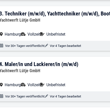
3. Ergebnis: Techniker (m/w/d), Yachtte
3.
Techniker (m/w/d), Yachttechniker (m/w/d), Boo
Arbeitgeber:
Yachtwerft Lütje GmbH
Arbeitsort:
Anstellungsart:
Befristung:
Hamburg
Vollzeit
Unbefristet
Veröffentlichungsdatum:
Änderungsdatum:
Vor 30+ Tagen veröffentlicht
Vor 4 Tagen bearbeitet
4. Ergebnis: Maler/in und Lackierer/in (
4.
Maler/in und Lackierer/in (m/w/d)
Arbeitgeber:
Yachtwerft Lütje GmbH
Arbeitsort:
Anstellungsart:
Befristung:
Hamburg
Vollzeit
Unbefristet
Veröffentlichungsdatum:
Änderungsdatum:
Vor 30+ Tagen veröffentlicht
Vor 4 Tagen bearbeitet