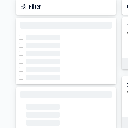
Filter
E