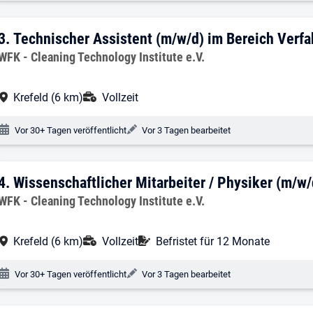
3. Ergebnis: Technischer Assistent (m/w
3.
Technischer Assistent (m/w/d) im Bereich Verf
Arbeitgeber:
WFK - Cleaning Technology Institute e.V.
Arbeitsort:
Anstellungsart:
Krefeld (6 km)
Vollzeit
Veröffentlichungsdatum:
Änderungsdatum:
Vor 30+ Tagen veröffentlicht
Vor 3 Tagen bearbeitet
4. Ergebnis: Wissenschaftlicher Mitarbe
4.
Wissenschaftlicher Mitarbeiter / Physiker (m/w
Arbeitgeber:
WFK - Cleaning Technology Institute e.V.
Arbeitsort:
Anstellungsart:
Befristung:
Krefeld (6 km)
Vollzeit
Befristet für 12 Monate
Veröffentlichungsdatum:
Änderungsdatum:
Vor 30+ Tagen veröffentlicht
Vor 3 Tagen bearbeitet