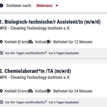
Sortierung
Sortieren nach:
Relevanz
rgebnisliste
1. Ergebnis: Biologisch-technische/r As
1.
Biologisch-technische/r Assistent/in (m/w/d)
Arbeitgeber:
WFK - Cleaning Technology Institute e.V.
Arbeitsort:
Anstellungsart:
Befristung:
Krefeld (0 km)
Vollzeit
Befristet für 12 Monate
Veröffentlichungsdatum:
Änderungsdatum:
Vor 30+ Tagen veröffentlicht
Vor 3 Tagen bearbeitet
2. Ergebnis: Chemielaborant*in /TA (m/
2.
Chemielaborant*in /TA (m/w/d)
Arbeitgeber:
WFK - Cleaning Technology Institute e.V.
Arbeitsort:
Anstellungsart:
Befristung:
Krefeld (0 km)
Vollzeit
Befristet für 24 Monate
Veröffentlichungsdatum:
Änderungsdatum:
Vor 30+ Tagen veröffentlicht
Vor 3 Tagen bearbeitet