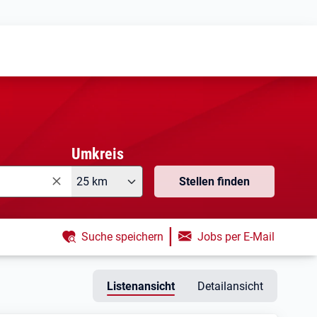
Meine
Vormerkungen
Meine
Stellensuchen
Umkreis
25 km
Stellen finden
|
Suche speichern
Jobs per E-Mail
Listenansicht
Detailansicht