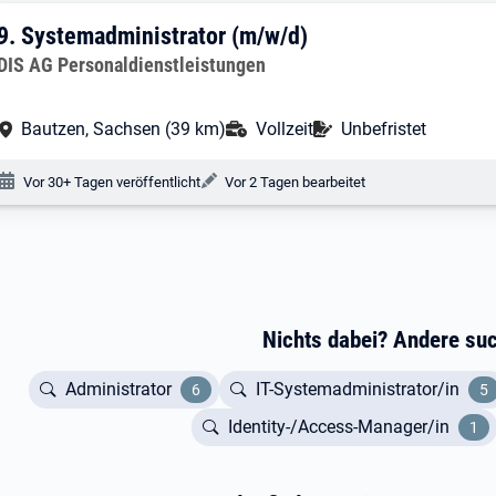
9. Ergebnis: Systemadministrator (m/w/
9.
Systemadministrator (m/w/d)
Arbeitgeber:
DIS AG Personaldienstleistungen
Arbeitsort:
Anstellungsart:
Befristung:
Bautzen, Sachsen (39 km)
Vollzeit
Unbefristet
Veröffentlichungsdatum:
Änderungsdatum:
Vor 30+ Tagen veröffentlicht
Vor 2 Tagen bearbeitet
Nach oben
Filter öffnen
Nichts dabei? Andere su
Administrator
IT-Systemadministrator/in
6
5
Identity-/Access-Manager/in
1