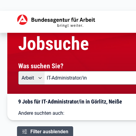
aktuelle Seite:
Startseite
Jobsuche
Ihre Suche
Jobsuche
Was suchen Sie?
Angebotsart
Was suchen Sie?
Arbeit
9 Jobs für IT-Administrator/in in Görlitz, Neiße
Andere suchten auch:
Filter ausblenden