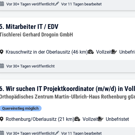
Veröffentlichungsdatum:
Änderungsdatum:
Vor 30+ Tagen veröffentlicht
Vor 11 Tagen bearbeitet
5. Ergebnis: Mitarbeiter IT / EDV
5.
Mitarbeiter IT / EDV
Arbeitgeber:
Tischlerei Gerhard Drogoin GmbH
Arbeitsort:
Anstellungsart:
Befrist
Krauschwitz in der Oberlausitz (46 km)
Vollzeit
Unbefri
Veröffentlichungsdatum:
Vor 30+ Tagen veröffentlicht
6. Ergebnis: Wir suchen IT Projektkoordi
6.
Wir suchen IT Projektkoordinator (m/w/d) in Voll
Arbeitgeber:
Orthopädisches Zentrum Martin-Ulbrich-Haus Rothenburg g
Quereinstieg möglich
Arbeitsort:
Anstellungsart:
Befristung:
Rothenburg/Oberlausitz (21 km)
Vollzeit
Unbefristet
Veröffentlichungsdatum:
Änderungsdatum:
Vor 30+ Tagen veröffentlicht
Vor 11 Tagen bearbeitet