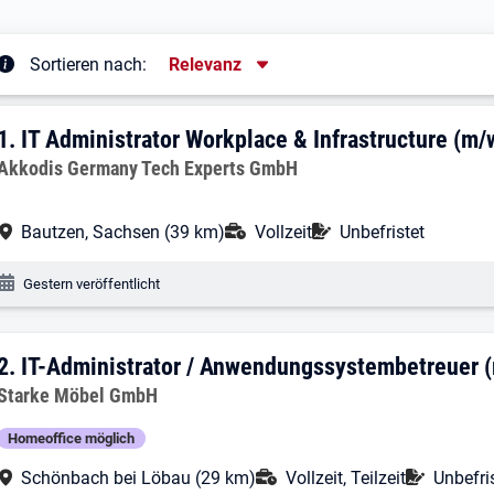
Sortierung
Sortieren nach:
Relevanz
rgebnisliste
1. Ergebnis: IT Administrator Workplace
1.
IT Administrator Workplace & Infrastructure (m/
Arbeitgeber:
Akkodis Germany Tech Experts GmbH
Arbeitsort:
Anstellungsart:
Befristung:
Bautzen, Sachsen (39 km)
Vollzeit
Unbefristet
Veröffentlichungsdatum:
Gestern veröffentlicht
2. Ergebnis: IT-Administrator / Anwen
2.
IT-Administrator / Anwendungssystembetreuer 
Arbeitgeber:
Starke Möbel GmbH
Homeoffice möglich
Arbeitsort:
Anstellungsart:
Befrist
Schönbach bei Löbau (29 km)
Vollzeit, Teilzeit
Unbefri