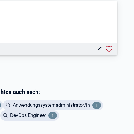
d)
chten auch nach:
Anwendungssystemadministrator/in
1
DevOps Engineer
1