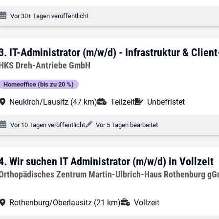
Veröffentlichungsdatum:
Vor 30+ Tagen veröffentlicht
3. Ergebnis: IT-Administrator (m/w/d) - 
3.
IT-Administrator (m/w/d) - Infrastruktur & Clien
Arbeitgeber:
HKS Dreh-Antriebe GmbH
Homeoffice (bis zu 20 %)
Arbeitsort:
Anstellungsart:
Befristung:
Neukirch/Lausitz (47 km)
Teilzeit
Unbefristet
Veröffentlichungsdatum:
Änderungsdatum:
Vor 10 Tagen veröffentlicht
Vor 5 Tagen bearbeitet
4. Ergebnis: Wir suchen IT Administrator
4.
Wir suchen IT Administrator (m/w/d) in Vollzeit
Arbeitgeber:
Orthopädisches Zentrum Martin-Ulbrich-Haus Rothenburg g
Arbeitsort:
Anstellungsart:
Rothenburg/Oberlausitz (21 km)
Vollzeit