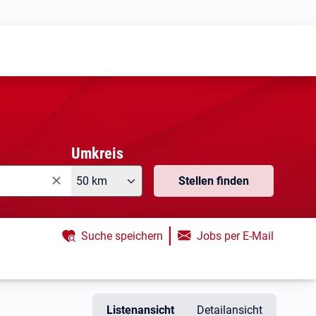
Meine
Vormerkungen
Meine
Stellensuchen
Umkreis
50 km
Stellen finden
|
Suche speichern
Jobs per E-Mail
Listenansicht
Detailansicht