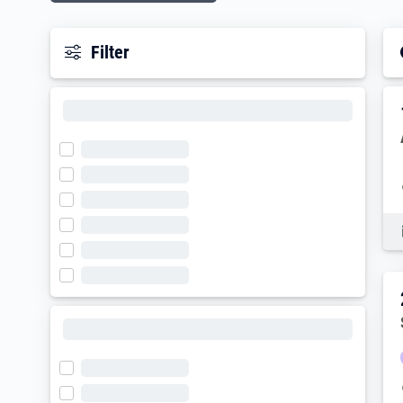
Filter
E