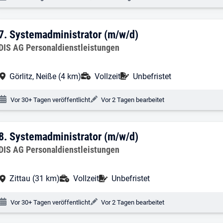
7. Ergebnis: Systemadministrator (m/w/
7.
Systemadministrator (m/w/d)
Arbeitgeber:
DIS AG Personaldienstleistungen
Arbeitsort:
Anstellungsart:
Befristung:
Görlitz, Neiße (4 km)
Vollzeit
Unbefristet
Veröffentlichungsdatum:
Änderungsdatum:
Vor 30+ Tagen veröffentlicht
Vor 2 Tagen bearbeitet
8. Ergebnis: Systemadministrator (m/w/
8.
Systemadministrator (m/w/d)
Arbeitgeber:
DIS AG Personaldienstleistungen
Arbeitsort:
Anstellungsart:
Befristung:
Zittau (31 km)
Vollzeit
Unbefristet
Veröffentlichungsdatum:
Änderungsdatum:
Vor 30+ Tagen veröffentlicht
Vor 2 Tagen bearbeitet